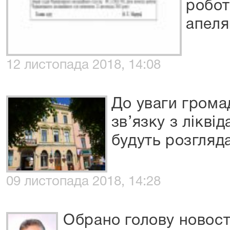
робот
апеля
12 листопада 2018, 14:08
До уваги громад
зв’язку з лікві
будуть розгляд
09 листопада 2018, 14:28
Обрано голову новос