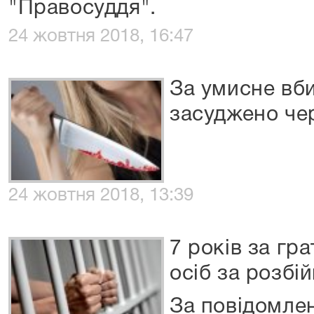
"Правосуддя".
24 жовтня 2018, 16:47
За умисне вб
засуджено че
24 жовтня 2018, 13:39
7 років за гр
осіб за розбі
За повідомле