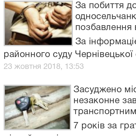
За побиття д
односельчанки
позбавлення 
За інформац
районного суду Чернівецької 
23 жовтня 2018, 13:53
Засуджено мі
незаконне за
транспортним
7 років за гр