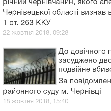
річний чернівчанин, якого ап
Чернівецької області визнав в
1 ст. 263 ККУ
22 жовтня 2018, 09:28
До довічного 
засуджено дво
подвійне вбив
За повідомле
районного суду м. Чернівці
18 жовтня 2018, 15:40