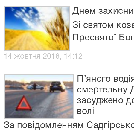
Днем захисни
Зі святом коз
Пресвятої Бог
14 жовтня 2018, 14:12
П’яного воді
смертельну 
засуджено до
волі
За повідомленням Садгірсько