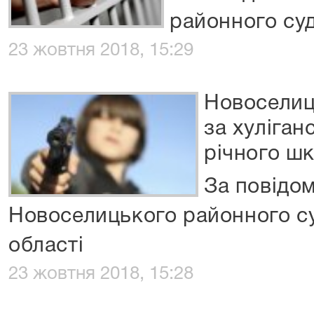
районного суд
23 жовтня 2018, 15:29
Новоселиц
за хуліган
річного ш
За повідо
Новоселицького районного су
області
23 жовтня 2018, 15:28