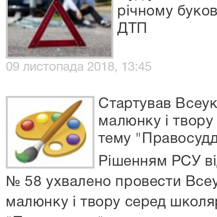
річному буко
ДТП
09 листопада 2018, 13:45
Стартував Всеук
малюнку і твору
тему "Правосуд
Рішенням РСУ ві
№ 58 ухвалено провести Все
малюнку і твору серед школя