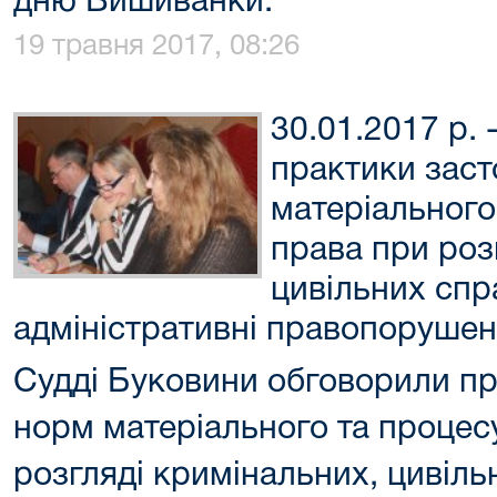
дню Вишиванки.
19 травня 2017, 08:26
30.01.2017 р.
практики зас
матеріального
права при роз
цивільних спр
адміністративні правопорушенн
Судді Буковини обговорили пр
норм матеріального та процес
розгляді кримінальних, цивіль