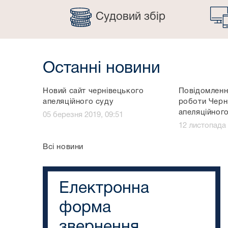
Судовий збір
Останні новини
Новий сайт чернівецького
Повідомленн
апеляційного суду
роботи Черн
апеляційног
05 березня 2019, 09:51
12 листопада 
Всі новини
Електронна
форма
звернення