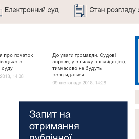
Електронний суд
Стан розгляду 
я про початок
До уваги громадян. Судові
івецького
справи, у зв’язку з ліквідацією,
о суду
тимчасово не будуть
розглядатися
2018, 14:08
09 листопада 2018, 14:28
Запит на
отримання
публічної