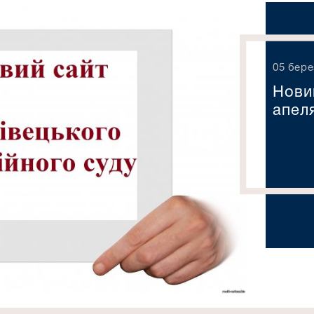
05 бере
Нови
апел