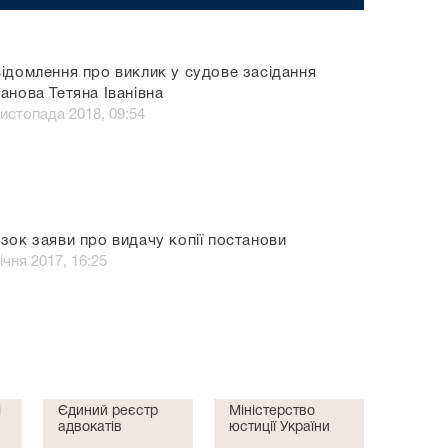
ідомлення про виклик у судове засідання
анова Тетяна Іванівна
листопада 2018, 09:54
зок заяви про видачу копії постанови
ічня 2017, 16:25
і
Єдиний реєстр
Міністерство
адвокатів
юстиції України