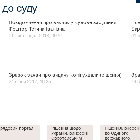
 до суду
Повідомлення про виклик у судове засідання
Пов
Фештор Тетяна Іванівна
Бар
01 листопада 2018, 09:54
01 
Зразок заяви про видачу копії ухвали (рішення)
Зра
24 січня 2017, 16:25
24 с
Урядовий портал
Рішення щодо
Рішення, внесен
України, винесені
до Єдиного
Європейським
державного