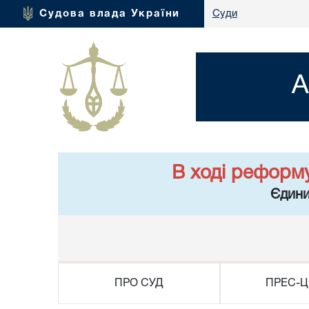
Судова влада України
Суди
А
В ході реформ
Єдини
ПРО СУД
ПРЕС-Ц