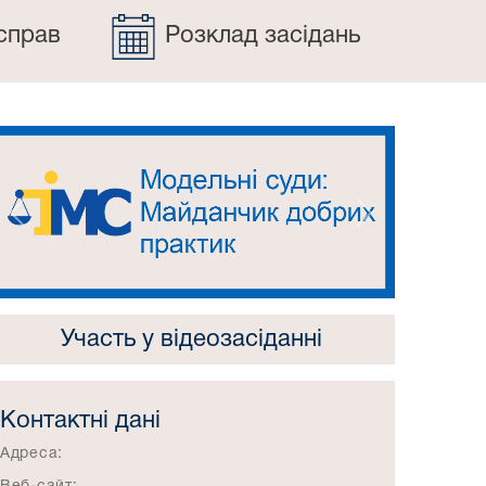
справ
Розклад засідань
Попередній
Наступний
Участь у відеозасіданні
Контактні дані
Адреса: