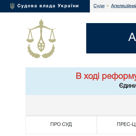
Апеляційний
Судова влада України
Суди
•
А
В ході реформ
Єдини
ПРО СУД
ПРЕС-Ц