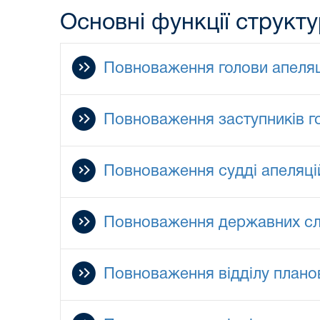
Основні функції структу
Повноваження голови апеляц
Повноваження заступників г
Повноваження судді апеляці
Повноваження державних слу
Повноваження відділу планово