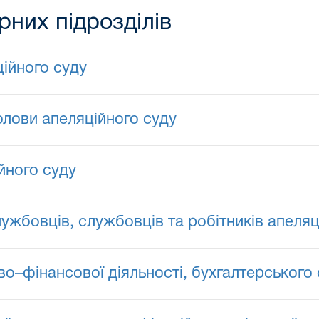
рних підрозділів
ійного суду
олови апеляційного суду
йного суду
жбовців, службовців та робітників апеляц
–фінансової діяльності, бухгалтерського о