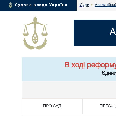
Апеляційний
Судова влада України
Суди
•
А
В ході реформ
Єдини
ПРО СУД
ПРЕС-Ц