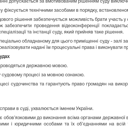
данні допускається за вмотивованим рішенням суду виключн
су фіксується технічними засобами в порядку, встановлено
дового рішення забезпечується можливість брати участь у 
ок забезпечити проведення відеоконференції покладаєть
еціалізації та інстанції суду, який прийняв таке рішення.
пеціально обладнаному для цього приміщенні суду - залі за
реалізовувати надані їм процесуальні права і виконувати п
судах
и проводяться державною мовою.
у судовому процесі за мовною ознакою.
цесі судочинства та гарантують право громадян на викор
справи в суді, ухвалюється іменем України.
, є обов’язковими до виконання всіма органами державної 
ми і юридичними особами та їх об’єднаннями на всій те