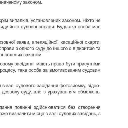
изначеному законом.
крім випадків, установлених законом. Ніхто не
ляду його судової справи. Будь-яка особа має
овної заяви, апеляційної, касаційної скарги,
 справи з одного суду до іншого є відкритою та
тановлених законом.
довому засіданні мають право бути присутніми
 процесу, така особа за вмотивованим судовим
 в залі судового засідання фотозйомку, відео-
о дозволу суду, але з урахуванням обмежень,
ідання повинні здійснюватися без створення
же визначити місце в залі судових засідань, з