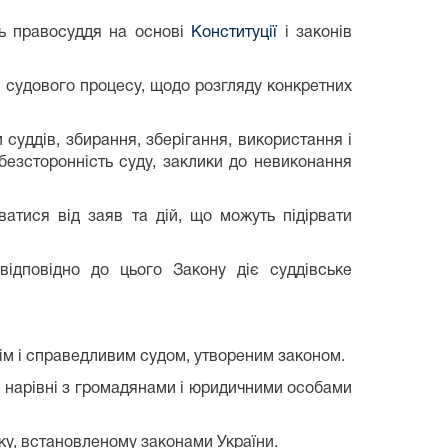
ть правосуддя на основі
Конституції
і законів
ми судового процесу, щодо розгляду конкретних
 суддів, збирання, зберігання, використання і
безсторонність суду, заклики до невиконання
атися від заяв та дій, що можуть підірвати
відповідно до цього Закону діє суддівське
нім і справедливим судом, утвореним законом.
ні нарівні з громадянами і юридичними особами
ку, встановленому законами України.