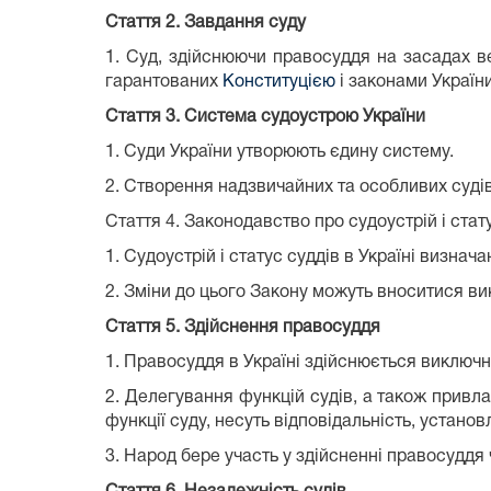
Стаття 2.
Завдання суду
1. Суд, здійснюючи правосуддя на засадах в
гарантованих
Конституцією
і законами Україн
Стаття 3.
Система судоустрою України
1. Суди України утворюють єдину систему.
2. Створення надзвичайних та особливих судів
Стаття 4.
Законодавство про судоустрій і стат
1. Судоустрій і статус суддів в Україні визнач
2. Зміни до цього Закону можуть вноситися ви
Стаття 5.
Здійснення правосуддя
1. Правосуддя в Україні здійснюється виключ
2. Делегування функцій судів, а також прив
функції суду, несуть відповідальність, устано
3. Народ бере участь у здійсненні правосуддя