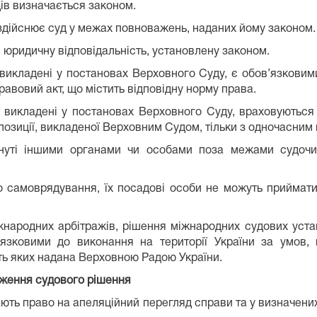
дів визначається законом.
здійснює суд у межах повноважень, наданих йому законом.
 юридичну відповідальність, установлену законом.
икладені у постановах Верховного Суду, є обов’язковими
равовий акт, що містить відповідну норму права.
 викладені у постановах Верховного Суду, враховуються
 позиції, викладеної Верховним Судом, тільки з одночасним
нуті іншими органами чи особами поза межами судочи
 самоврядування, їх посадові особи не можуть приймати
жнародних арбітражів, рішення міжнародних судових уста
’язковими до виконання на території України за умов, 
сть яких надана Верховною Радою України.
рження судового рішення
ають право на апеляційний перегляд справи та у визначени