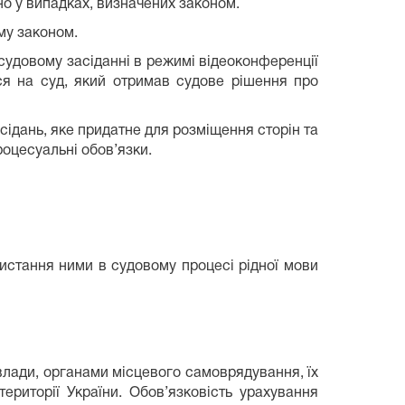
о у випадках, визначених законом.
му законом.
судовому засіданні в режимі відеоконференції
ся на суд, який отримав судове рішення про
сідань, яке придатне для розміщення сторін та
роцесуальні обов’язки.
истання ними в судовому процесі рідної мови
влади, органами місцевого самоврядування, їх
риторії України. Обов’язковість урахування