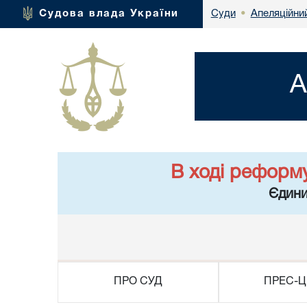
Апеляційний
Судова влада України
Суди
•
А
В ході реформ
Єдини
ПРО СУД
ПРЕС-Ц