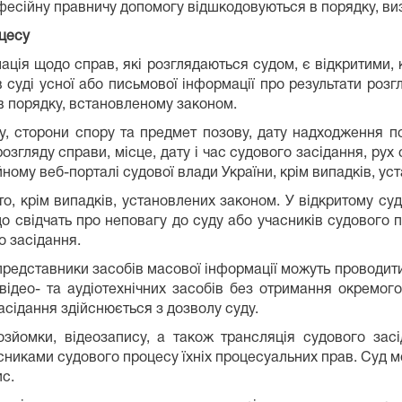
офесійну правничу допомогу відшкодовуються в порядку, в
оцесу
мація щодо справ, які розглядаються судом, є відкритими, 
суді усної або письмової інформації про результати розг
в порядку, встановленому законом.
у, сторони спору та предмет позову, дату надходження поз
озгляду справи, місце, дату і час судового засідання, рух
ому веб-порталі судової влади України, крім випадків, ус
то, крім випадків, установлених законом. У відкритому су
 що свідчать про неповагу до суду або учасників судового
о засідання.
, представники засобів масової інформації можуть проводити
відео- та аудіотехнічних засобів без отримання окремог
сідання здійснюється з дозволу суду.
зйомки, відеозапису, а також трансляція судового зас
асниками судового процесу їхніх процесуальних прав. Суд мо
с.