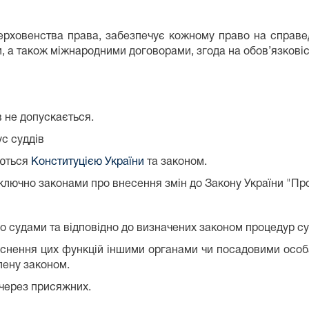
ерховенства права, забезпечує кожному право на справед
и, а також міжнародними договорами, згода на обов’язкові
 не допускається.
ус суддів
аються
Конституцією України
та законом.
ключно законами про внесення змін до Закону України "Про 
но судами та відповідно до визначених законом процедур с
ласнення цих функцій іншими органами чи посадовими особ
влену законом.
 через присяжних.