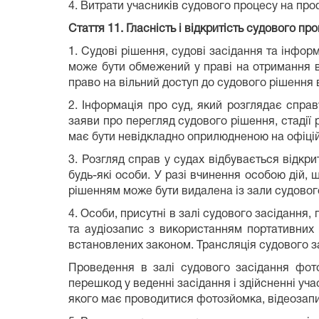
4. Витрати учасників судового процесу на пр
Стаття 11.
Гласність і відкритість судового пр
1. Cудові рішення, судові засідання та інфор
може бути обмежений у праві на отримання в 
право на вільний доступ до судового рішення 
2. Інформація про суд, який розглядає справ
заяви про перегляд судового рішення, стадії р
має бути невідкладно оприлюдненою на офіційн
3. Розгляд справ у судах відбувається відкри
будь-які особи. У разі вчинення особою дій,
рішенням може бути видалена із зали судовог
4. Особи, присутні в залі судового засідання
та аудіозапис з використанням портативних 
встановлених законом. Трансляція судового за
Проведення в залі судового засідання фото
перешкод у веденні засідання і здійсненні уч
якого має проводитися фотозйомка, відеозапи