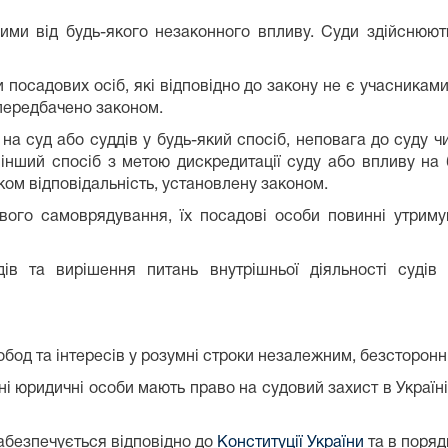
ими від будь-якого незаконного впливу. Суди здійснюю
и посадових осіб, які відповідно до закону не є учасника
передбачено законом.
на суд або суддів у будь-який спосіб, неповага до суду чи
інший спосіб з метою дискредитації суду або впливу на 
ом відповідальність, установлену законом.
вого самоврядування, їх посадові особи повинні утримув
дів та вирішення питань внутрішньої діяльності судів 
обод та інтересів у розумні строки незалежним, безсторон
мні юридичні особи мають право на судовий захист в Украї
забезпечується відповідно до
Конституції України
та в поряд