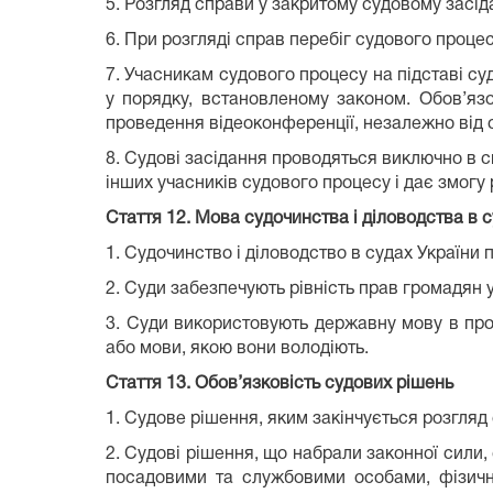
5. Розгляд справи у закритому судовому засі
6. При розгляді справ перебіг судового проце
7. Учасникам судового процесу на підставі су
у порядку, встановленому законом. Обов’яз
проведення відеоконференції, незалежно від сп
8. Судові засідання проводяться виключно в с
інших учасників судового процесу і дає змогу 
Стаття 12.
Мова судочинства і діловодства в 
1. Судочинство і діловодство в судах Україн
2. Суди забезпечують рівність прав громадян 
3. Суди використовують державну мову в про
або мови, якою вони володіють.
Стаття 13.
Обов’язковість судових рішень
1. Судове рішення, яким закінчується розгляд 
2. Судові рішення, що набрали законної сили
посадовими та службовими особами, фізични