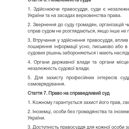
Стаття 6.
Незалежність судів
1. Здійснюючи правосуддя, суди є незалежн
України та на засадах верховенства права.
2. Звернення до суду громадян, організацій ч
справ судом не розглядаються, якщо інше не 
3. Втручання у здійснення правосуддя, вплив 
поширення інформації усно, письмово або в 
судових рішень забороняються і мають наслідк
4. Органи державної влади та органи місце
незалежність судової влади.
5. Для захисту професійних інтересів суд
самоврядування.
Стаття 7.
Право на справедливий суд
1. Кожному гарантується захист його прав, св
2. Іноземці, особи без громадянства та інозе
України.
3. Доступність правосуддя для кожної особи 