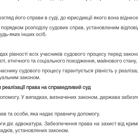
озгляд його справи в суді, до юрисдикції якого вона відне
з порядком розподілу судових справ, установленим відпові
дь-яких інших осіб.
дах рівності всіх учасників судового процесу перед закон
таті, етнічного та соціального походження, майнового стану
часнику судового процесу гарантується рівність у реаліза
суальним законом.
реалізації права на справедливий суд
опомогу. У випадках, визначених законом, держава забез
рав та особи, яка надає правничу допомогу.
ги діє адвокатура. Забезпечення права на захист від кри
адків, установлених законом.