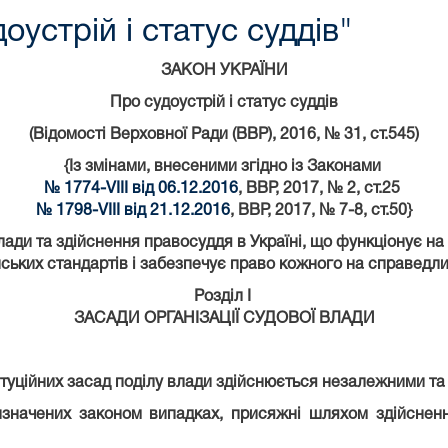
оустрій і статус суддів"
ЗАКОН УКРАЇНИ
Про судоустрій і статус суддів
(Відомості Верховної Ради (ВВР), 2016, № 31, ст.545)
{Із змінами, внесеними згідно із Законами
№ 1774-VIII від 06.12.2016
, ВВР, 2017, № 2, ст.25
№ 1798-VIII від 21.12.2016
, ВВР, 2017, № 7-8, ст.50}
лади та здійснення правосуддя в Україні, що функціонує на
ських стандартів і забезпечує право кожного на справедли
Розділ I
ЗАСАДИ ОРГАНІЗАЦІЇ СУДОВОЇ ВЛАДИ
титуційних засад поділу влади здійснюється незалежними т
визначених законом випадках, присяжні шляхом здійснен