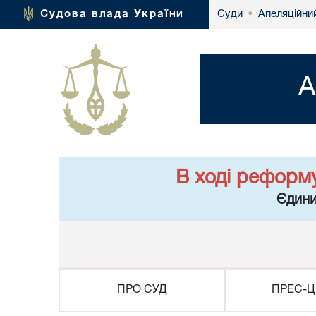
Апеляційний
Судова влада України
Суди
•
А
В ході реформ
Єдини
ПРО СУД
ПРЕС-Ц