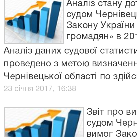
Аналіз стану д
судом Чернівец
Закону України
громадян» в 20
Аналіз даних судової статист
проведено з метою визначенн
Чернівецької області по здій
23 січня 2017, 16:38
Звіт про в
судом Черн
вимог Зако