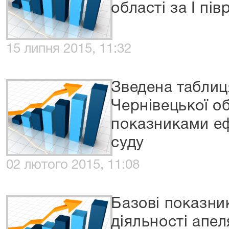
області за I пі
15 липня 2015, 11:32
Зведена таблиц
Чернівецької о
показниками еф
суду
02 лютого 2015, 11:08
Базові показни
діяльності апел