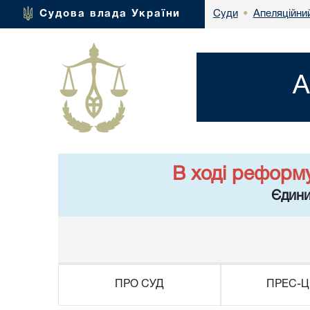
Апеляційний
Судова влада України
Суди
•
А
В ході реформ
Єдини
ПРО СУД
ПРЕС-Ц