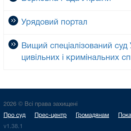
Урядовий портал
Вищий спеціалізований суд 
цивільних і кримінальних с
2026 © Всі права захищені
Про суд
Прес-центр
Громадянам
Пока
v1.38.1