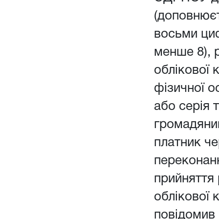
(доповнюєт
восьми ци
менше 8), 
облікової 
фізичної о
або серія 
громадянин
платник чер
переконанн
прийняття
облікової 
повідомив 