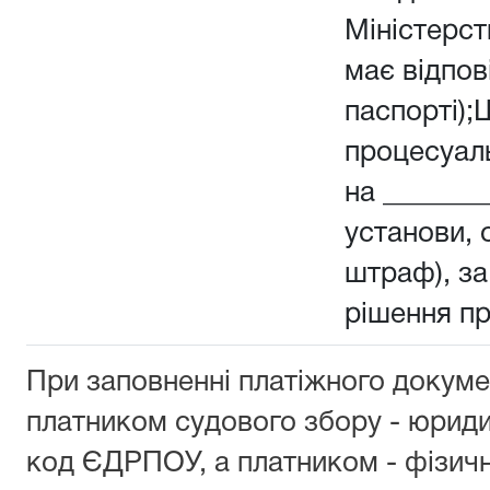
Міністерств
має відпов
паспорті);
процесуал
на _______
установи, о
штраф), з
рішення п
При заповненні платіжного докуме
платником судового збору - юрид
код ЄДРПОУ, а платником - фізич