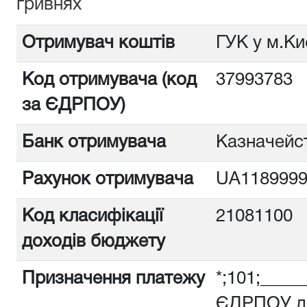
гривнях
Отримувач коштів
ГУК у м.Ки
Код отримувача (код
3799378
за ЄДРПОУ)
Банк отримувача
Казначейст
Рахунок отримувача
UA1189999
Код класифікації
21081100
доходів бюджету
Призначення платежу
*;101;_____
ЄДРПОУ дл