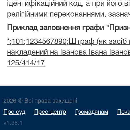
ідентифікаційний код, а при його ві
релігійними переконаннями, зазнач
Приклад заповнення графи "Призн
*;101;1234567890;Штраф (як засіб
накладений на Іванова Івана Іван
125/414/17
2026 © Всі права захищені
Про суд
Прес-центр
Громадянам
Пока
v1.38.1