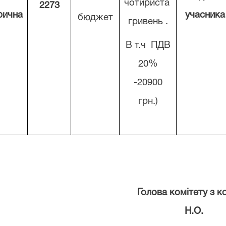
чотириста
2273
рична
учасника
бюджет
гривень .
В т.ч ПДВ
20%
-20900
грн.)
Голова комітету з конкур
Н.О.