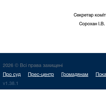
Секретар комітету
Сорохан І.В.
2026 © Всі права захищені
Про суд
Прес-центр
Громадянам
Пока
v1.38.1