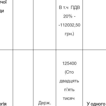
чої
В т.ч ПДВ
ди
20% -
-112032,50
грн.)
125400
(Сто
двадцять
п’ять
тисяч
Держ.
гія
У одного