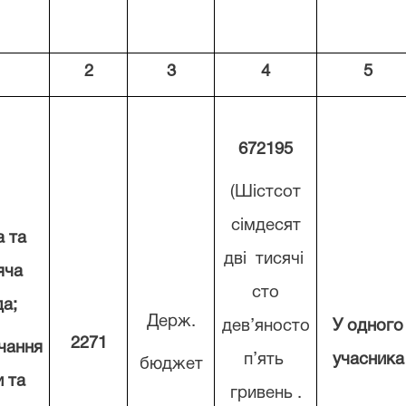
1
2
3
4
5
672195
(Шістсот
сімдесят
а та
дві тисячі
яча
сто
а;
Держ.
дев’яносто
У одного
2271
чання
п’ять
учасника
бюджет
 та
гривень .